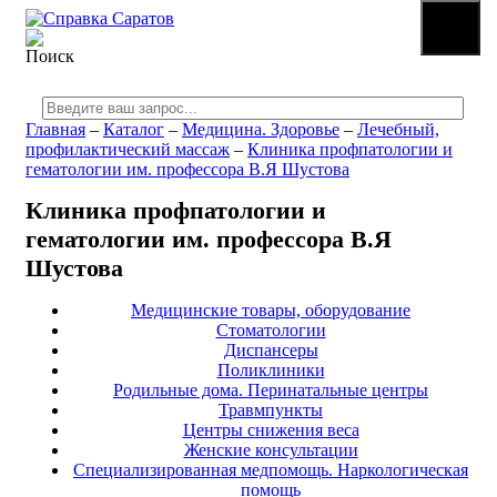
☰
МЕНЮ
Главная
–
Каталог
–
Медицина. Здоровье
–
Лечебный,
профилактический массаж
–
Клиника профпатологии и
гематологии им. профессора В.Я Шустова
Клиника профпатологии и
гематологии им. профессора В.Я
Шустова
Медицинские товары, оборудование
Стоматологии
Диспансеры
Поликлиники
Родильные дома. Перинатальные центры
Травмпункты
Центры снижения веса
Женские консультации
Специализированная медпомощь. Наркологическая
помощь