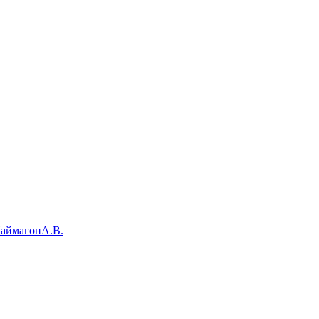
НаймагонА.В.