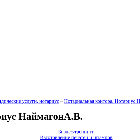
дические услуги, нотариус
–
Нотариальная контора. Нотариус 
риус НаймагонА.В.
Бизнес-тренинги
Изготовление печатей и штампов