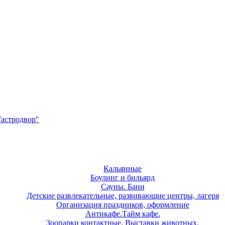
Гастродвор"
Кальянные
Боулинг и бильярд
Сауны. Бани
Детские развлекательные, развивающие центры, лагеря
Организация праздников, оформление
Антикафе.Тайм кафе.
Зоопарки контактные. Выставки животных.