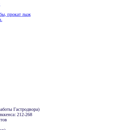
ы
бы, прокат лыж
.
работы Гастродвора)
иккенса: 212-268
нтов