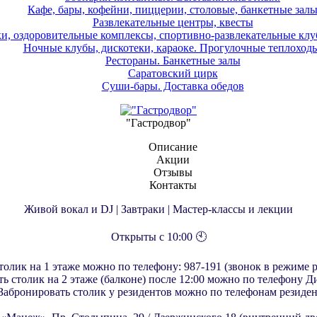
Кафе, бары, кофейни, пиццерии, столовые, банкетные зал
Развлекательные центры, квесты
и, оздоровительные комплексы, спортивно-развлекательные клу
Ночные клубы, дискотеки, караоке. Прогулочные теплоходы
Рестораны. Банкетные залы
Саратовский цирк
Суши-бары. Доставка обедов
"Гастродвор"
Описание
Акции
Отзывы
Контакты
Живой вокал и DJ | Завтраки | Мастер-классы и лекции
Открыты с 10:00 🕙
толик на 1 этаже можно по телефону: 987-191 (звонок в режиме 
ь столик на 2 этаже (балконе) после 12:00 можно по телефону Д
Забронировать столик у резидентов можно по телефонам резиде