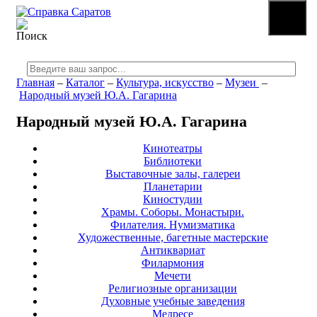
☰
МЕНЮ
Главная
–
Каталог
–
Культура, искусство
–
Музеи
–
Народный музей Ю.А. Гагарина
Народный музей Ю.А. Гагарина
Кинотеатры
Библиотеки
Выставочные залы, галереи
Планетарии
Киностудии
Храмы. Соборы. Монастыри.
Филателия. Нумизматика
Художественные, багетные мастерские
Антиквариат
Филармония
Мечети
Религиозные организации
Духовные учебные заведения
Медресе