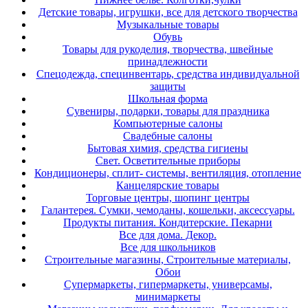
Детские товары, игрушки, все для детского творчества
Музыкальные товары
Обувь
Товары для рукоделия, творчества, швейные
принадлежности
Спецодежда, специнвентарь, средства индивидуальной
защиты
Школьная форма
Сувениры, подарки, товары для праздника
Компьютерные салоны
Свадебные салоны
Бытовая химия, средства гигиены
Свет. Осветительные приборы
Кондиционеры, сплит- системы, вентиляция, отопление
Канцелярские товары
Торговые центры, шопинг центры
Галантерея. Сумки, чемоданы, кошельки, аксессуары.
Продукты питания. Кондитерские. Пекарни
Все для дома. Декор.
Все для школьников
Строительные магазины, Строительные материалы,
Обои
Супермаркеты, гипермаркеты, универсамы,
минимаркеты