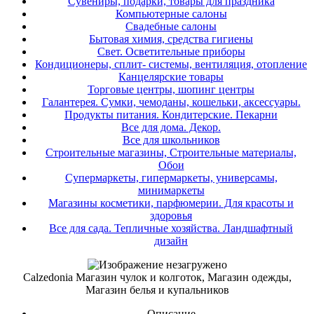
Сувениры, подарки, товары для праздника
Компьютерные салоны
Свадебные салоны
Бытовая химия, средства гигиены
Свет. Осветительные приборы
Кондиционеры, сплит- системы, вентиляция, отопление
Канцелярские товары
Торговые центры, шопинг центры
Галантерея. Сумки, чемоданы, кошельки, аксессуары.
Продукты питания. Кондитерские. Пекарни
Все для дома. Декор.
Все для школьников
Строительные магазины, Строительные материалы,
Обои
Супермаркеты, гипермаркеты, универсамы,
минимаркеты
Магазины косметики, парфюмерии. Для красоты и
здоровья
Все для сада. Тепличные хозяйства. Ландшафтный
дизайн
Calzedonia Магазин чулок и колготок, Магазин одежды,
Магазин белья и купальников
Описание