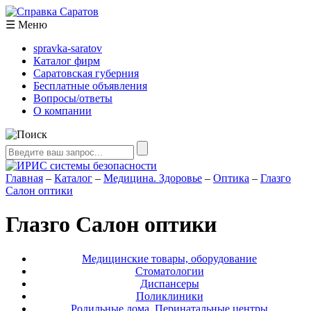
☰
Меню
spravka-saratov
Каталог фирм
Саратовская губерния
Бесплатные объявления
Вопросы/ответы
О компании
Главная
–
Каталог
–
Медицина. Здоровье
–
Оптика
–
Глазго
Салон оптики
Глазго Салон оптики
Медицинские товары, оборудование
Стоматологии
Диспансеры
Поликлиники
Родильные дома. Перинатальные центры