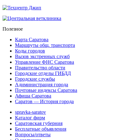
Полезное
Карта Саратова
Маршруты общ. транспорта
Коды городов
Вызов экстренных служб
Управление ФНС Саратова
Правительство области
Городские отделы ГИБДД
Городские службы
Адиминистрация города
Почтовые индексы Саратова
Афиша Саратова
Саратов — История города
spravka-saratov
Каталог фирм
Саратовская губерния
Бесплатные объявления
Вопросы/ответы