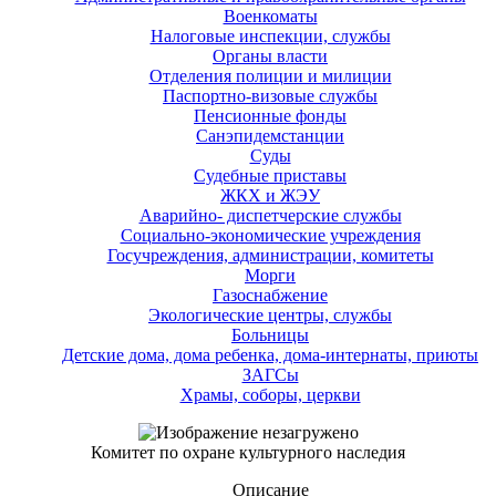
Военкоматы
Налоговые инспекции, службы
Органы власти
Отделения полиции и милиции
Паспортно-визовые службы
Пенсионные фонды
Санэпидемстанции
Суды
Судебные приставы
ЖКХ и ЖЭУ
Аварийно- диспетчерские службы
Социально-экономические учреждения
Госучреждения, администрации, комитеты
Морги
Газоснабжение
Экологические центры, службы
Больницы
Детские дома, дома ребенка, дома-интернаты, приюты
ЗАГСы
Храмы, соборы, церкви
Комитет по охране культурного наследия
Описание