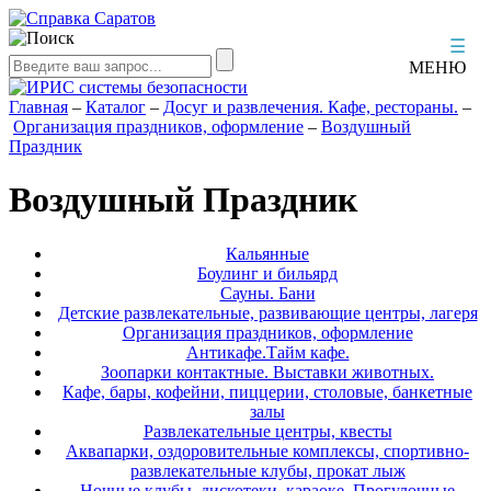
☰
МЕНЮ
Главная
–
Каталог
–
Досуг и развлечения. Кафе, рестораны.
–
Организация праздников, оформление
–
Воздушный
Праздник
Воздушный Праздник
Кальянные
Боулинг и бильярд
Сауны. Бани
Детские развлекательные, развивающие центры, лагеря
Организация праздников, оформление
Антикафе.Тайм кафе.
Зоопарки контактные. Выставки животных.
Кафе, бары, кофейни, пиццерии, столовые, банкетные
залы
Развлекательные центры, квесты
Аквапарки, оздоровительные комплексы, спортивно-
развлекательные клубы, прокат лыж
Ночные клубы, дискотеки, караоке. Прогулочные