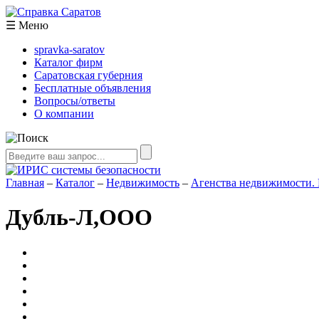
☰
Меню
spravka-saratov
Каталог фирм
Саратовская губерния
Бесплатные объявления
Вопросы/ответы
О компании
Главная
–
Каталог
–
Недвижимость
–
Агенства недвижимости.
Дубль-Л,ООО