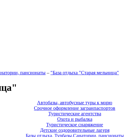
анатории, пансионаты
–
"База отдыха "Старая мельница"
ица"
Автобазы, автобусные туры к морю
Срочное оформление загранпаспортов
Туристические агентства
Охота и рыбалка
Туристическое снаряжение
Детские оздоровительные лагеря
Базы отдыха. Турбазы.Санатории, пансионаты