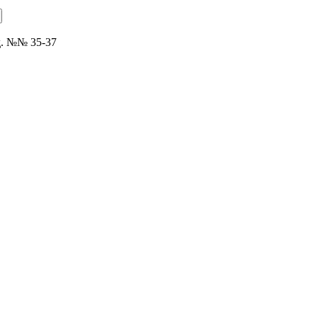
д. №№ 35-37