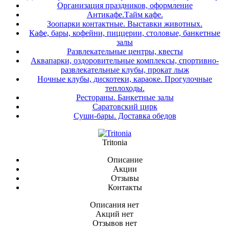
Организация праздников, оформление
Антикафе.Тайм кафе.
Зоопарки контактные. Выставки животных.
Кафе, бары, кофейни, пиццерии, столовые, банкетные
залы
Развлекательные центры, квесты
Аквапарки, оздоровительные комплексы, спортивно-
развлекательные клубы, прокат лыж
Ночные клубы, дискотеки, караоке. Прогулочные
теплоходы.
Рестораны. Банкетные залы
Саратовский цирк
Суши-бары. Доставка обедов
Tritonia
Описание
Акции
Отзывы
Контакты
Описания нет
Акций нет
Отзывов нет