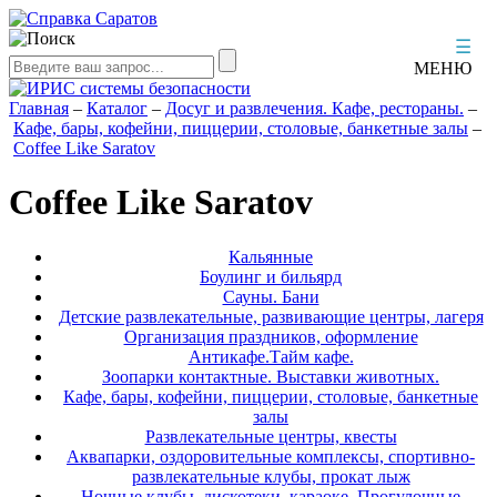
☰
МЕНЮ
Главная
–
Каталог
–
Досуг и развлечения. Кафе, рестораны.
–
Кафе, бары, кофейни, пиццерии, столовые, банкетные залы
–
Coffee Like Saratov
Coffee Like Saratov
Кальянные
Боулинг и бильярд
Сауны. Бани
Детские развлекательные, развивающие центры, лагеря
Организация праздников, оформление
Антикафе.Тайм кафе.
Зоопарки контактные. Выставки животных.
Кафе, бары, кофейни, пиццерии, столовые, банкетные
залы
Развлекательные центры, квесты
Аквапарки, оздоровительные комплексы, спортивно-
развлекательные клубы, прокат лыж
Ночные клубы, дискотеки, караоке. Прогулочные