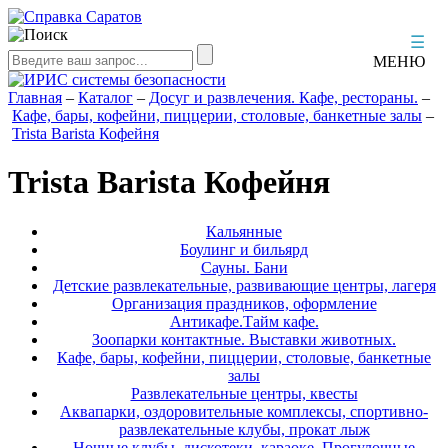
☰
МЕНЮ
Главная
–
Каталог
–
Досуг и развлечения. Кафе, рестораны.
–
Кафе, бары, кофейни, пиццерии, столовые, банкетные залы
–
Trista Barista Кофейня
Trista Barista Кофейня
Кальянные
Боулинг и бильярд
Сауны. Бани
Детские развлекательные, развивающие центры, лагеря
Организация праздников, оформление
Антикафе.Тайм кафе.
Зоопарки контактные. Выставки животных.
Кафе, бары, кофейни, пиццерии, столовые, банкетные
залы
Развлекательные центры, квесты
Аквапарки, оздоровительные комплексы, спортивно-
развлекательные клубы, прокат лыж
Ночные клубы, дискотеки, караоке. Прогулочные