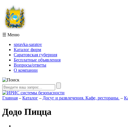
☰
Меню
spravka-saratov
Каталог фирм
Саратовская губерния
Бесплатные объявления
Вопросы/ответы
О компании
Главная
–
Каталог
–
Досуг и развлечения. Кафе, рестораны.
–
К
Додо Пицца