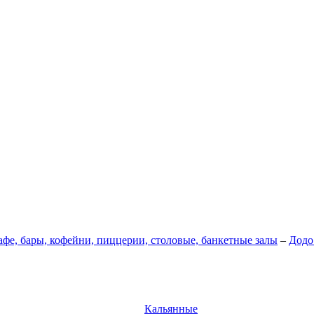
афе, бары, кофейни, пиццерии, столовые, банкетные залы
–
Додо
Кальянные