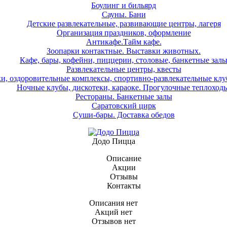
Боулинг и бильярд
Сауны. Бани
Детские развлекательные, развивающие центры, лагеря
Организация праздников, оформление
Антикафе.Тайм кафе.
Зоопарки контактные. Выставки животных.
Кафе, бары, кофейни, пиццерии, столовые, банкетные зал
Развлекательные центры, квесты
и, оздоровительные комплексы, спортивно-развлекательные клу
Ночные клубы, дискотеки, караоке. Прогулочные теплоходы
Рестораны. Банкетные залы
Саратовский цирк
Суши-бары. Доставка обедов
Додо Пицца
Описание
Акции
Отзывы
Контакты
Описания нет
Акций нет
Отзывов нет