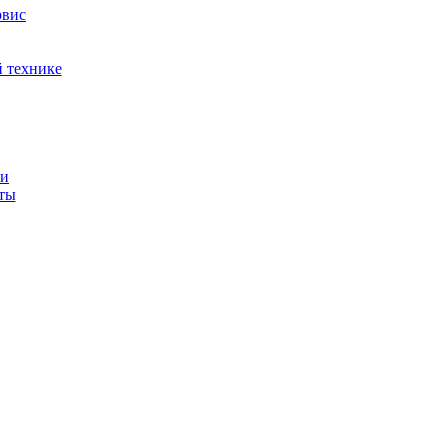
рвис
й технике
ти
иты