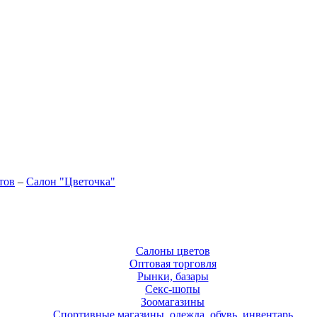
тов
–
Салон "Цветочка"
Салоны цветов
Оптовая торговля
Рынки, базары
Секс-шопы
Зоомагазины
Спортивные магазины, одежда, обувь, инвентарь