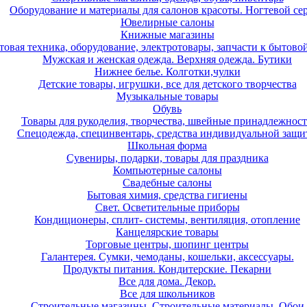
Оборудование и материалы для салонов красоты. Ногтевой се
Ювелирные салоны
Книжные магазины
товая техника, оборудование, электротовары, запчасти к бытово
Мужская и женская одежда. Верхняя одежда. Бутики
Нижнее белье. Колготки,чулки
Детские товары, игрушки, все для детского творчества
Музыкальные товары
Обувь
Товары для рукоделия, творчества, швейные принадлежнос
Спецодежда, специнвентарь, средства индивидуальной защ
Школьная форма
Сувениры, подарки, товары для праздника
Компьютерные салоны
Свадебные салоны
Бытовая химия, средства гигиены
Свет. Осветительные приборы
Кондиционеры, сплит- системы, вентиляция, отопление
Канцелярские товары
Торговые центры, шопинг центры
Галантерея. Сумки, чемоданы, кошельки, аксессуары.
Продукты питания. Кондитерские. Пекарни
Все для дома. Декор.
Все для школьников
Строительные магазины, Строительные материалы, Обои