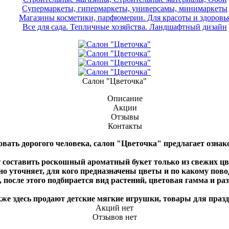
Супермаркеты, гипермаркеты, универсамы, минимаркеты
Магазины косметики, парфюмерии. Для красоты и здоровь
Все для сада. Тепличные хозяйства. Ландшафтный дизайн
Салон "Цветочка"
Описание
Акции
Отзывы
Контакты
вать дорогого человека, салон "Цветочка" предлагает ознак
составить роскошный ароматный букет только из свежих цв
уточняет, для кого предназначены цветы и по какому повод
, после этого подбирается вид растений, цветовая гамма и раз
 здесь продают детские мягкие игрушки, товары для празд
Акций нет
Отзывов нет