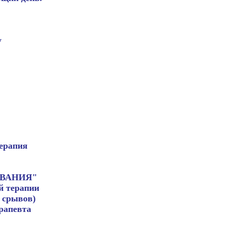
у
терапия
ОВАНИЯ"
й терапии
 срывов)
рапевта