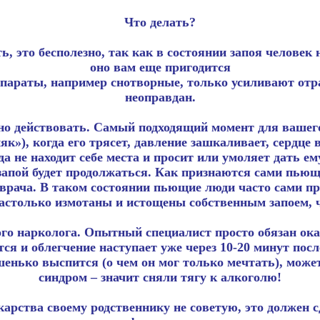
Что делать?
, это бесполезно, так как в состоянии запоя человек 
оно вам еще пригодится
параты, например снотворные, только усиливают отрав
неоправдан.
о действовать. Самый подходящий момент для вашего
к»), когда его трясет, давление зашкаливает, сердце 
гда не находит себе места и просит или умоляет дать е
о запой будет продолжаться. Как признаются сами пью
рача. В таком состоянии пьющие люди часто сами про
настолько измотаны и истощены собственным запоем, 
ого нарколога. Опытный специалист просто обязан ок
тся и облегчение наступает уже через 10-20 минут пос
шенько выспится (о чем он мог только мечтать), може
синдром – значит сняли тягу к алкоголю!
карства своему родственнику не советую, это должен 