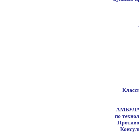
Класси
АМБУЛА
по техно
Противо
Консул