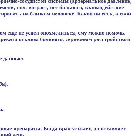
рдечно-сосудистой системы (артериальное давление,
чени, пол, возраст, вес больного, взаимодействие
ировать на близком человеке. Какой ни есть, а свой
ром еще не успел опохмелиться, ему можно помочь.
ревато отказом больного, серьезным расстройством
е данные:
бя).
а.
ые препараты. Когда врач уезжает, он оставляет
щий день.