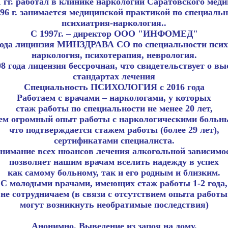
1 гг. работал в клинике наркологии Саратовского меди
96 г. занимается медицинской практикой по специаль
психиатрия-наркология..
С 1997г. – директор ООО "ИНФОМЕД"
года лицинзия МИНЗДРАВА СО по специальности псих
наркология, психотерапия, неврология.
08 года лицензия бессрочная, что свидетельствует о вы
стандартах лечения
Специальность ПСИХОЛОГИЯ с 2016 года
Работаем с врачами – наркологами, у которых
стаж работы по специальности не менее 20 лет,
ем огромный опыт работы с наркологическими больн
что подтверждается стажем работы (более 29 лет),
сертификатами специалиста.
нимание всех нюансов лечения алкогольной зависимо
позволяет нашим врачам вселить надежду в успех
как самому больному, так и его родным и близким.
С молодыми врачами, имеющих стаж работы 1-2 года,
не сотрудничаем (в связи с отсутствием опыта работы
могут возникнуть необратимые последствия)
Анонимно. Выведение из запоя на дому.