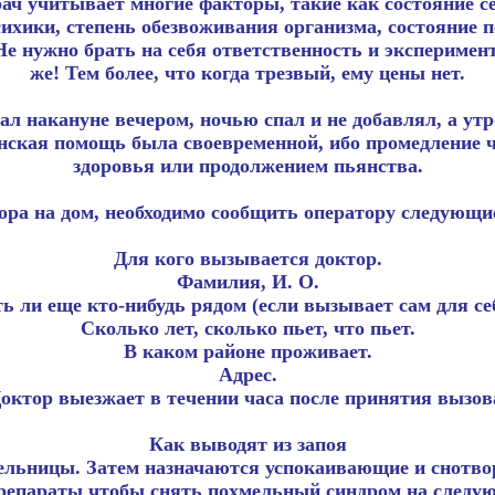
ч учитывает многие факторы, такие как состояние се
сихики, степень обезвоживания организма, состояние пе
е нужно брать на себя ответственность и эксперимент
же! Тем более, что когда трезвый, ему цены нет.
л накануне вечером, ночью спал и не добавлял, а ут
нская помощь была своевременной, ибо промедление ч
здоровья или продолжением пьянства.
ора на дом, необходимо сообщить оператору следующи
Для кого вызывается доктор.
Фамилия, И. О.
ь ли еще кто-нибудь рядом (если вызывает сам для се
Сколько лет, сколько пьет, что пьет.
В каком районе проживает.
Адрес.
октор выезжает в течении часа после принятия вызов
Как выводят из запоя
льницы. Затем назначаются успокаивающие и снотворн
репараты чтобы снять похмельный синдром на следую