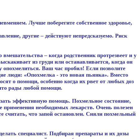
невменяем. Лучше поберегите собственное здоровье,
ление, другие – действуют непредсказуемо. Риск
 вмешательства – когда родственник протрезвеет и у
выскакивает из груди или останавливается, когда он
му опохмелиться. Ваш час пробил! Если позволите
щие люди: «Опохмелка - это новая пьянка». Вместо
сят о помощи, особенно когда их рвет от любых доз
что рады любой помощи.
азать эффективную помощь. Похмельное состояние,
ле применения необходимых лекарств. Очень полезен
те считать, что запой остановлен. Сняли похмельный
сделать специалист. Подбирая препараты и их дозы