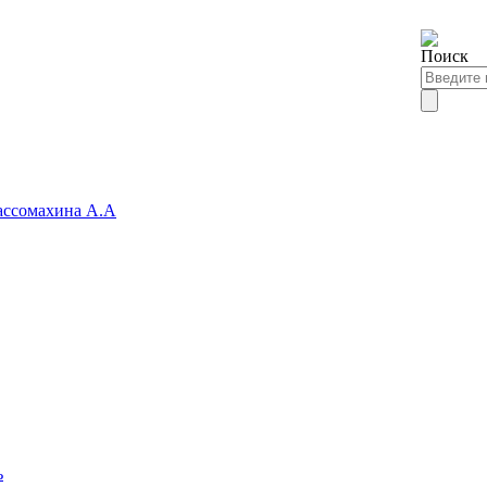
ссомахина А.А
ь