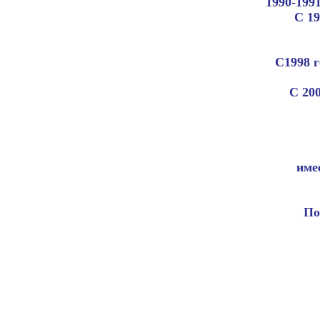
1990-199
С 19
С1998 
С 20
име
По