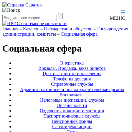
☰
МЕНЮ
Главная
–
Каталог
–
Государство и общество
–
Госучреждения,
администрации, комитеты
–
Социальная сфера
Социальная сфера
Энергетика
Вокзалы. Продажа, заказ билетов
Центры занятости населения
Телефоны доверия
Справочные службы
Административные и правоохранительные органы
Военкоматы
Налоговые инспекции, службы
Органы власти
Отделения полиции и милиции
Паспортно-визовые службы
Пенсионные фонды
Санэпидемстанции
Суды