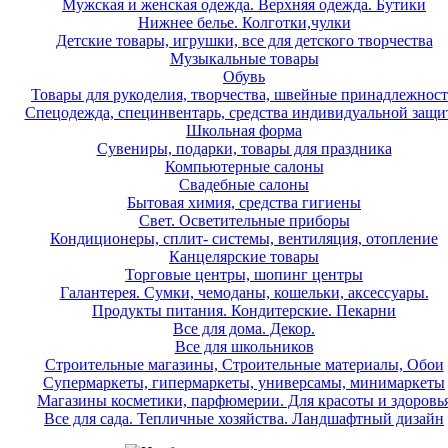
Мужская и женская одежда. Верхняя одежда. Бутики
Нижнее белье. Колготки,чулки
Детские товары, игрушки, все для детского творчества
Музыкальные товары
Обувь
Товары для рукоделия, творчества, швейные принадлежнос
Спецодежда, специнвентарь, средства индивидуальной защ
Школьная форма
Сувениры, подарки, товары для праздника
Компьютерные салоны
Свадебные салоны
Бытовая химия, средства гигиены
Свет. Осветительные приборы
Кондиционеры, сплит- системы, вентиляция, отопление
Канцелярские товары
Торговые центры, шопинг центры
Галантерея. Сумки, чемоданы, кошельки, аксессуары.
Продукты питания. Кондитерские. Пекарни
Все для дома. Декор.
Все для школьников
Строительные магазины, Строительные материалы, Обои
Супермаркеты, гипермаркеты, универсамы, минимаркеты
Магазины косметики, парфюмерии. Для красоты и здоровь
Все для сада. Тепличные хозяйства. Ландшафтный дизайн