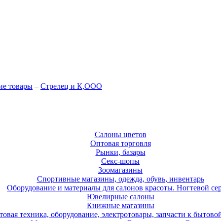
ие товары
–
Стрелец и К,ООО
Салоны цветов
Оптовая торговля
Рынки, базары
Секс-шопы
Зоомагазины
Спортивные магазины, одежда, обувь, инвентарь
Оборудование и материалы для салонов красоты. Ногтевой се
Ювелирные салоны
Книжные магазины
товая техника, оборудование, электротовары, запчасти к бытово