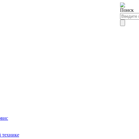
рвис
й технике