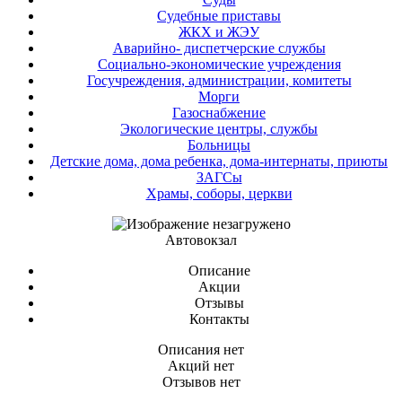
Судебные приставы
ЖКХ и ЖЭУ
Аварийно- диспетчерские службы
Социально-экономические учреждения
Госучреждения, администрации, комитеты
Морги
Газоснабжение
Экологические центры, службы
Больницы
Детские дома, дома ребенка, дома-интернаты, приюты
ЗАГСы
Храмы, соборы, церкви
Автовокзал
Описание
Акции
Отзывы
Контакты
Описания нет
Акций нет
Отзывов нет