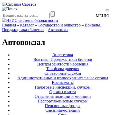
☰
МЕНЮ
Главная
–
Каталог
–
Государство и общество
–
Вокзалы.
Продажа, заказ билетов
–
Автовокзал
Автовокзал
Энергетика
Вокзалы. Продажа, заказ билетов
Центры занятости населения
Телефоны доверия
Справочные службы
Административные и правоохранительные органы
Военкоматы
Налоговые инспекции, службы
Органы власти
Отделения полиции и милиции
Паспортно-визовые службы
Пенсионные фонды
Санэпидемстанции
Суды