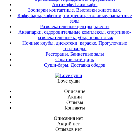
Антикафе.Тайм кафе.
Зоопарки контактные. Выставки животных.
Кафе, бары, кофейни, пиццерии, столовые, банкетные
залы
Развлекательные центры, квесты
Аквапарки, оздоровительные комплексы, спортивно-
развлекательные клубы, прокат лыж
Ночные клубы, дискотеки, караоке. Прогулочные
теплоходы.
Рестораны. Банкетные залы
Саратовский цирк
Суши-бары. Доставка обедов
Love суши
Описание
Акции
Отзывы
Контакты
Описания нет
Акций нет
Отзывов нет