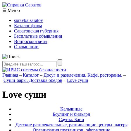
☰
Меню
spravka-saratov
Каталог фирм
Саратовская губерния
Бесплатные объявления
Вопросы/ответы
О компании
Главная
–
Каталог
–
Досуг и развлечения. Кафе, рестораны.
–
Суши-бары. Доставка обедов
–
Love суши
Love суши
Кальянные
Боулинг и бильярд
Сауны. Бани
Детские развлекательные, развивающие центры, лагеря
Организация праздников, оформление