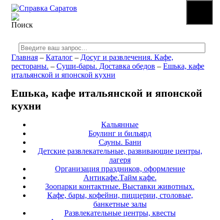
☰
МЕНЮ
Главная
–
Каталог
–
Досуг и развлечения. Кафе,
рестораны.
–
Суши-бары. Доставка обедов
–
Ешька, кафе
итальянской и японской кухни
Ешька, кафе итальянской и японской
кухни
Кальянные
Боулинг и бильярд
Сауны. Бани
Детские развлекательные, развивающие центры,
лагеря
Организация праздников, оформление
Антикафе.Тайм кафе.
Зоопарки контактные. Выставки животных.
Кафе, бары, кофейни, пиццерии, столовые,
банкетные залы
Развлекательные центры, квесты