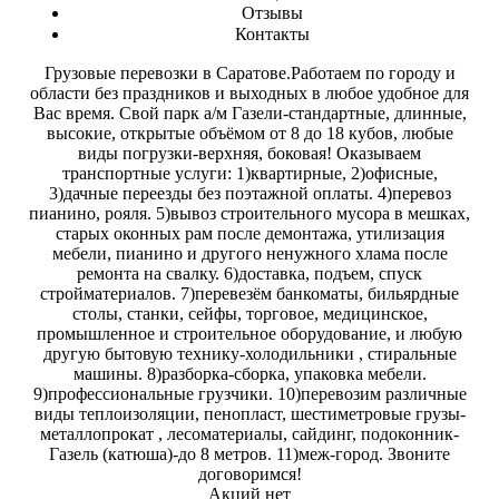
Отзывы
Контакты
Грузовые перевозки в Саратове.Работаем по городу и
области без праздников и выходных в любое удобное для
Вас время. Свой парк а/м Газели-стандартные, длинные,
высокие, открытые объёмом от 8 до 18 кубов, любые
виды погрузки-верхняя, боковая! Оказываем
транспортные услуги: 1)квартирные, 2)офисные,
3)дачные переезды без поэтажной оплаты. 4)перевоз
пианино, рояля. 5)вывоз строительного мусора в мешках,
старых оконных рам после демонтажа, утилизация
мебели, пианино и другого ненужного хлама после
ремонта на свалку. 6)доставка, подъем, спуск
стройматериалов. 7)перевезём банкоматы, бильярдные
столы, станки, сейфы, торговое, медицинское,
промышленное и строительное оборудование, и любую
другую бытовую технику-холодильники , стиральные
машины. 8)разборка-сборка, упаковка мебели.
9)профессиональные грузчики. 10)перевозим различные
виды теплоизоляции, пенопласт, шестиметровые грузы-
металлопрокат , лесоматериалы, сайдинг, подоконник-
Газель (катюша)-до 8 метров. 11)меж-город. Звоните
договоримся!
Акций нет