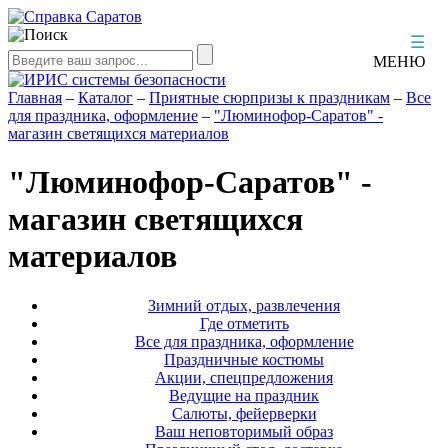
☰
МЕНЮ
Главная
–
Каталог
–
Приятные сюрпризы к праздникам
–
Все
для праздника, оформление
–
"Люминофор-Саратов" -
магазин светящихся материалов
"Люминофор-Саратов" -
магазин светящихся
материалов
Зимний отдых, развлечения
Где отметить
Все для праздника, оформление
Праздничные костюмы
Акции, спецпредложения
Ведущие на праздник
Салюты, фейерверки
Ваш неповторимый образ