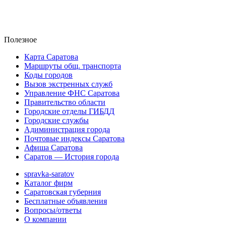
Полезное
Карта Саратова
Маршруты общ. транспорта
Коды городов
Вызов экстренных служб
Управление ФНС Саратова
Правительство области
Городские отделы ГИБДД
Городские службы
Адиминистрация города
Почтовые индексы Саратова
Афиша Саратова
Саратов — История города
spravka-saratov
Каталог фирм
Саратовская губерния
Бесплатные объявления
Вопросы/ответы
О компании