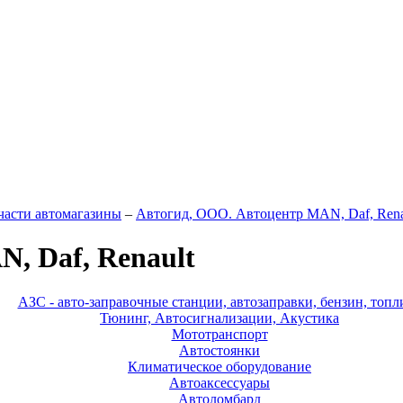
части автомагазины
–
Автогид, ООО. Автоцентр MAN, Daf, Rena
, Daf, Renault
АЗС - авто-заправочные станции, автозаправки, бензин, топл
Тюнинг, Автосигнализации, Акустика
Мототранспорт
Автостоянки
Климатическое оборудование
Автоаксессуары
Автоломбард