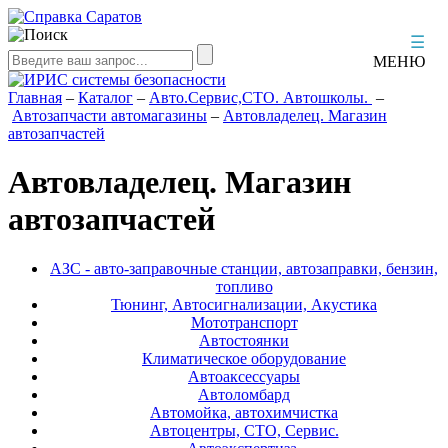
☰
МЕНЮ
Главная
–
Каталог
–
Авто.Сервис,СТО. Автошколы.
–
Автозапчасти автомагазины
–
Автовладелец. ​Магазин
автозапчастей
Автовладелец. ​Магазин
автозапчастей
АЗС - авто-заправочные станции, автозаправки, бензин,
топливо
Тюнинг, Автосигнализации, Акустика
Мототранспорт
Автостоянки
Климатическое оборудование
Автоаксессуары
Автоломбард
Автомойка, автохимчистка
Автоцентры, СТО, Сервис.