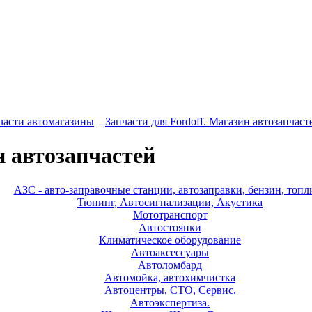
части автомагазины
–
Запчасти для Fordoff. Магазин автозапчаст
н автозапчастей
АЗС - авто-заправочные станции, автозаправки, бензин, топл
Тюнинг, Автосигнализации, Акустика
Мототранспорт
Автостоянки
Климатическое оборудование
Автоаксессуары
Автоломбард
Автомойка, автохимчистка
Автоцентры, СТО, Сервис.
Автоэкспертиза.