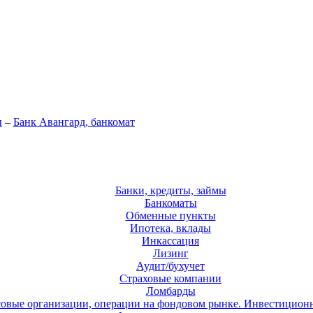
ы
–
Банк Авангард, банкомат
Банки, кредиты, займы
Банкоматы
Обменные пункты
Ипотека, вклады
Инкассация
Лизинг
Аудит/бухучет
Страховые компании
Ломбарды
овые организации, операции на фондовом рынке. Инвестицион