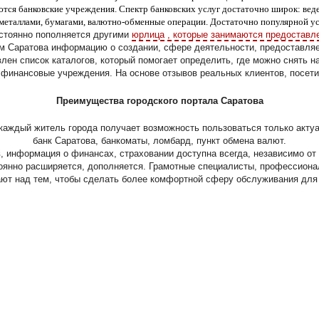
тся банковские учреждения. Спектр банковских услуг достаточно широк: вед
металлами, бумагами, валютно-обменные операции. Достаточно популярной усл
стоянно пополняется другими
юрлица , которые занимаются предоставл
м Саратова информацию о создании, сфере деятельности, предоставля
лен список каталогов, который помогает определить, где можно снять н
инансовые учреждения. На основе отзывов реальных клиентов, посетит
Преимущества городского портала Саратова
 каждый житель города получает возможность пользоваться только акт
банк Саратова, банкоматы, ломбард, пункт обмена валют.
в, информация о финансах, страховании доступна всегда, независимо от 
янно расширяется, дополняется. Грамотные специалисты, профессиона
ют над тем, чтобы сделать более комфортной сферу обслуживания для 