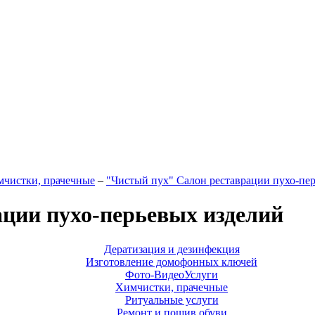
чистки, прачечные
–
"Чистый пух" ​Салон реставрации пухо-пе
ации пухо-перьевых изделий
Дератизация и дезинфекция
Изготовление домофонных ключей
Фото-ВидеоУслуги
Химчистки, прачечные
Ритуальные услуги
Ремонт и пошив обуви