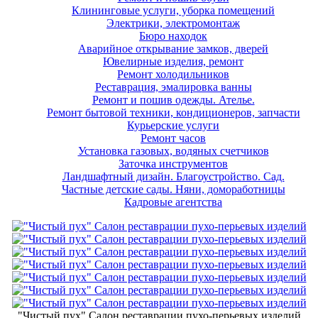
Клининговые услуги, уборка помещений
Электрики, электромонтаж
Бюро находок
Аварийное открывание замков, дверей
Ювелирные изделия, ремонт
Ремонт холодильников
Реставрация, эмалировка ванны
Ремонт и пошив одежды. Ателье.
Ремонт бытовой техники, кондиционеров, запчасти
Курьерские услуги
Ремонт часов
Установка газовых, водяных счетчиков
Заточка инструментов
Ландшафтный дизайн. Благоустройство. Сад.
Частные детские сады. Няни, домоработницы
Кадровые агентства
"Чистый пух" ​Салон реставрации пухо-перьевых изделий