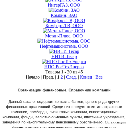
ИнтерГАЗ, ООО
Комбин, ЗАО
Комфорт-ТВ, ООО
Метан-Плюс, ООО
Нефтемашсистема, ООО
НИТИ-Тесар
НПО РосТехЭнерго
Товары 1 - 30 из 45
Начало | Пред. |
1
2
|
След.
|
Конец
|
Все
Организации финансовые. Справочник компаний
Данный каталог содержит контакты банков, целого ряда других
финансовых организаций. Среди них следует отметить страховые
компании, ломбарды, лизинговые компании, инвестиционные
компании, фонды, валютно-обменные пункты, ипотечные учреждения,
заведения по накопительному пенсионному обеспечению.
Организации
финансовые являются юридическими лицами, предоставляющие