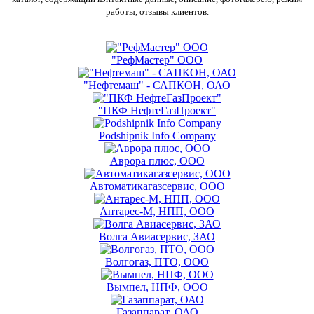
работы, отзывы клиентов.
"РефМастер" ООО
"Нефтемаш" - САПКОН, ОАО
"ПКФ НефтеГазПроект"
Podshipnik Info Company
Аврора плюс, ООО
Автоматикагазсервис, ООО
Антарес-М, НПП, ООО
Волга Авиасервис, ЗАО
Волгогаз, ПТО, ООО
Вымпел, НПФ, ООО
Газаппарат, ОАО