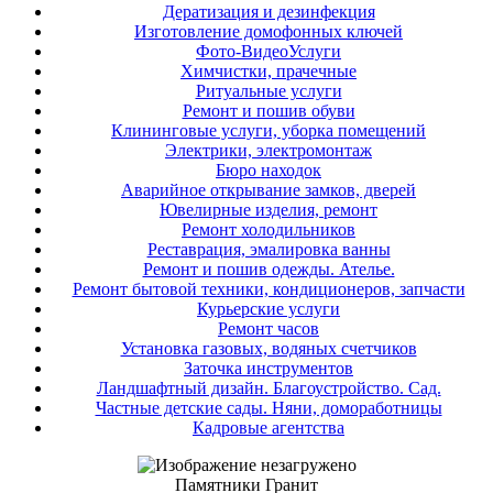
Дератизация и дезинфекция
Изготовление домофонных ключей
Фото-ВидеоУслуги
Химчистки, прачечные
Ритуальные услуги
Ремонт и пошив обуви
Клининговые услуги, уборка помещений
Электрики, электромонтаж
Бюро находок
Аварийное открывание замков, дверей
Ювелирные изделия, ремонт
Ремонт холодильников
Реставрация, эмалировка ванны
Ремонт и пошив одежды. Ателье.
Ремонт бытовой техники, кондиционеров, запчасти
Курьерские услуги
Ремонт часов
Установка газовых, водяных счетчиков
Заточка инструментов
Ландшафтный дизайн. Благоустройство. Сад.
Частные детские сады. Няни, домоработницы
Кадровые агентства
Памятники Гранит