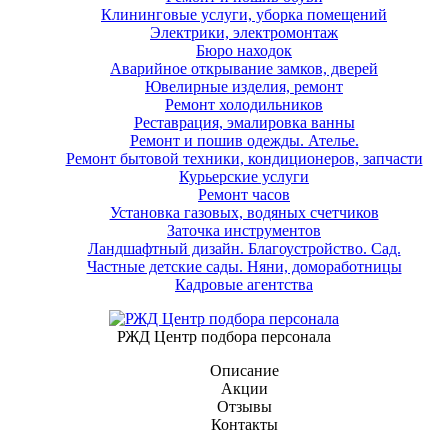
Клининговые услуги, уборка помещений
Электрики, электромонтаж
Бюро находок
Аварийное открывание замков, дверей
Ювелирные изделия, ремонт
Ремонт холодильников
Реставрация, эмалировка ванны
Ремонт и пошив одежды. Ателье.
Ремонт бытовой техники, кондиционеров, запчасти
Курьерские услуги
Ремонт часов
Установка газовых, водяных счетчиков
Заточка инструментов
Ландшафтный дизайн. Благоустройство. Сад.
Частные детские сады. Няни, домоработницы
Кадровые агентства
РЖД ​Центр подбора персонала
Описание
Акции
Отзывы
Контакты