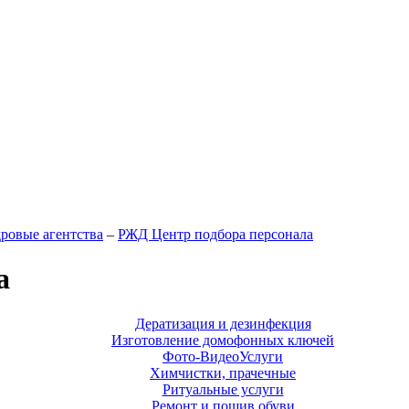
ровые агентства
–
РЖД ​Центр подбора персонала
а
Дератизация и дезинфекция
Изготовление домофонных ключей
Фото-ВидеоУслуги
Химчистки, прачечные
Ритуальные услуги
Ремонт и пошив обуви