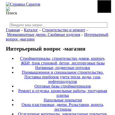
☰
МЕНЮ
Главная
–
Каталог
–
Строительство и ремонт
–
Межкомнатные двери. Скобяные изделия
–
Интерьерный
вопрос -магазин
Интерьерный вопрос -магазин
Стройматериалы, строительство домов, кирпич,
ЖБИ, блок стеновой, бетон, лесоторговые базы
Натяжные, подвесные потолки
Промышленное и специальное строительство.
Поставка приборов учета тепла, воды, газа,
нефтепродуктов
Оптовые базы стройматериалов
Ремонт и отделка, кровельные работы, тротуарная
плитка
Напольные покрытия
Окна пластиковые, двери. Рольставни, ворота,
лестницы
Отделочные материалы, лакокрасочные покрытия,