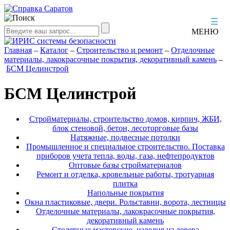
☰
МЕНЮ
Главная
–
Каталог
–
Строительство и ремонт
–
Отделочные
материалы, лакокрасочные покрытия, декоративный камень
–
БСМ Целинстрой
БСМ Целинстрой
Стройматериалы, строительство домов, кирпич, ЖБИ,
блок стеновой, бетон, лесоторговые базы
Натяжные, подвесные потолки
Промышленное и специальное строительство. Поставка
приборов учета тепла, воды, газа, нефтепродуктов
Оптовые базы стройматериалов
Ремонт и отделка, кровельные работы, тротуарная
плитка
Напольные покрытия
Окна пластиковые, двери. Рольставни, ворота, лестницы
Отделочные материалы, лакокрасочные покрытия,
декоративный камень
Столярные мастерские, изделия из дерева