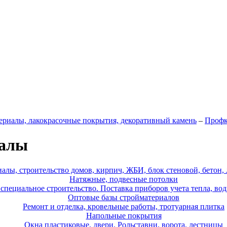
ериалы, лакокрасочные покрытия, декоративный камень
–
Профк
иалы
алы, строительство домов, кирпич, ЖБИ, блок стеновой, бетон,
Натяжные, подвесные потолки
пециальное строительство. Поставка приборов учета тепла, вод
Оптовые базы стройматериалов
Ремонт и отделка, кровельные работы, тротуарная плитка
Напольные покрытия
Окна пластиковые, двери. Рольставни, ворота, лестницы