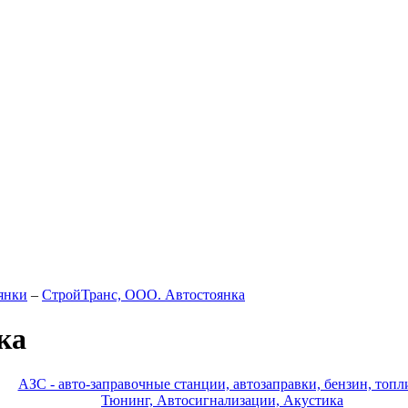
янки
–
СтройТранс, ООО. Автостоянка
ка
АЗС - авто-заправочные станции, автозаправки, бензин, топл
Тюнинг, Автосигнализации, Акустика