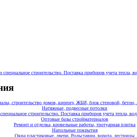
специальное строительство. Поставка приборов учета тепла, во
ния
алы, строительство домов, кирпич, ЖБИ, блок стеновой, бетон,
Натяжные, подвесные потолки
пециальное строительство. Поставка приборов учета тепла, вод
Оптовые базы стройматериалов
Ремонт и отделка, кровельные работы, тротуарная плитка
Напольные покрытия
Окна пластиковые, двери. Рольставни, ворота, лестницы