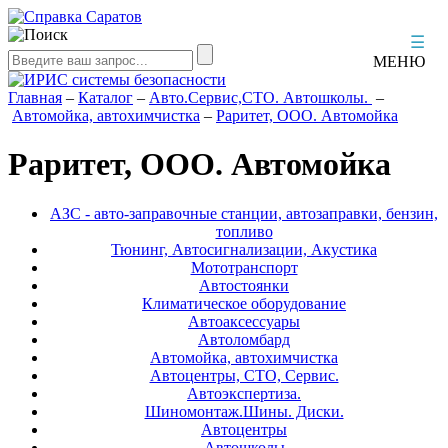
☰
МЕНЮ
Главная
–
Каталог
–
Авто.Сервис,СТО. Автошколы.
–
Автомойка, автохимчистка
–
Раритет, ООО. Автомойка
Раритет, ООО. Автомойка
АЗС - авто-заправочные станции, автозаправки, бензин,
топливо
Тюнинг, Автосигнализации, Акустика
Мототранспорт
Автостоянки
Климатическое оборудование
Автоаксессуары
Автоломбард
Автомойка, автохимчистка
Автоцентры, СТО, Сервис.
Автоэкспертиза.
Шиномонтаж.Шины. Диски.
Автоцентры
Автошколы