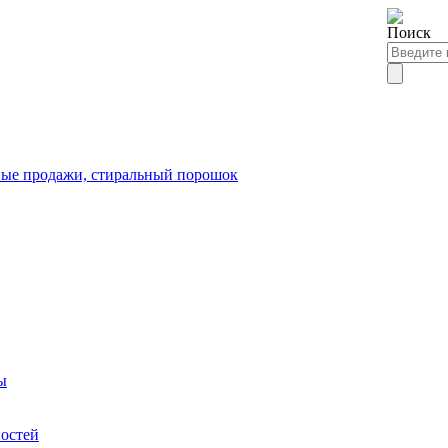
е продажи, стиральный порошок
ы
остей