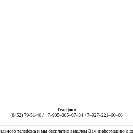
Телефон:
(8452) 79-51-40 / +7‒905‒385‒07‒34 +7‒927‒221‒60‒66
ильного телефона и мы бесплатно вышлем Вам информацию о д