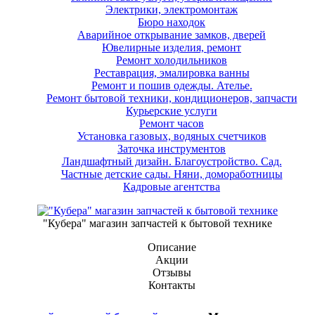
Электрики, электромонтаж
Бюро находок
Аварийное открывание замков, дверей
Ювелирные изделия, ремонт
Ремонт холодильников
Реставрация, эмалировка ванны
Ремонт и пошив одежды. Ателье.
Ремонт бытовой техники, кондиционеров, запчасти
Курьерские услуги
Ремонт часов
Установка газовых, водяных счетчиков
Заточка инструментов
Ландшафтный дизайн. Благоустройство. Сад.
Частные детские сады. Няни, домоработницы
Кадровые агентства
"Кубера" магазин запчастей к бытовой технике
Описание
Акции
Отзывы
Контакты