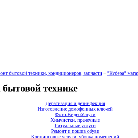
онт бытовой техники, кондиционеров, запчасти
–
"Кубера" мага
к бытовой технике
Дератизация и дезинфекция
Изготовление домофонных ключей
Фото-ВидеоУслуги
Химчистки, прачечные
Ритуальные услуги
Ремонт и пошив обуви
Клининговые услуги, уборка помещений